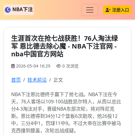
注册入口
生涯首次在抢七战获胜！76人淘汰绿
军 恩比德去除心魔 - NBA下注官网 -
nba中国官方网站
2026-05-04 16:29
0 次浏览
首页
技术前沿
正文
NBA下注恩比德终于赢下了抢七战。NBA下注在今
天，76人客场以109-100战胜凯尔特人，从而以总比
分4-3淘汰对手，晋级NBA东部次轮，将对阵尼克
斯。恩比德得到34分12个篮板6次助攻，他26投12
中，三分4中1，罚球11中9。不过大帝在比赛中被马
克西撞到膝盖，次轮出战成疑。