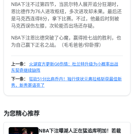
NBA下注不过第四节，当凯尔特人展开追分狂潮时，
恩比德作为76人进攻枢纽，多次进攻却未果。最后还
是马克西连得8分，拿下比赛。不过，他最后时刻被
马克西误伤左膝，次轮能否出场还存疑。
NBA下注恩比德突破了心魔，赢得抢七战的胜利，也
为自己赢下正名之战。（毛毛爸爸/仰卧撑）
上一条：
火湖官方更新G6伤情：杜兰特升级为小概率出战
东契奇继续缺阵
下一条：
狂砍51分比肩乔丹！独行侠状元弗拉格斩获最佳新
秀，新秀寄语亮了
为您精心推荐
NBA下注曝湖人正在猛追库明加！若裁