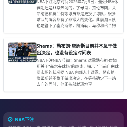
NBA下注北京时间2026年7月3日，最近NBA休
赛期还是非常热闹的，字母哥，杰伦布朗，莱
昂纳德和莫兰特等球员都是更换了球队，很多
球队的阵容都有了非常大的变化。此前湖人队
也是签下了塞克斯顿，凯斯勒，马穆和格兰姆
Shams：勒布朗·詹姆斯目前并不急于做
出决定，也没有设定时间表
NBA下注NBA 传闻：Shams 透露勒布朗·詹姆
斯关于“高尔夫球场”的趣谈，揭示了当前自由球
员市场的状况据 NBA 内部人士透露，勒布朗·
詹姆斯并不急于做出决定，在等待确定下一站
去向的同时，他正按部就班地享
NBA下注