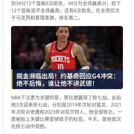
到34分12个篮板6次助攻，34分为全场最高分；抓下
12个篮板追平全场最高；还有6次助攻，在全场仅次
于马克西和普理查德，排名第二。
NBA下注更为关键的是，恩比德赢得了抢七战。此前
他3次迎来抢七战，分别是2019年次轮对猛龙、2021
年次轮对老鹰和2023年对凯尔特人，他全部败北，一
度被贴上关键比赛爱掉链子的标签。今天，是他首次
在抢七战中获胜。