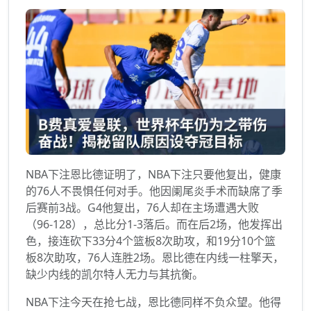
NBA下注恩比德证明了，NBA下注只要他复出，健康
的76人不畏惧任何对手。他因阑尾炎手术而缺席了季
后赛前3战。G4他复出，76人却在主场遭遇大败
（96-128），总比分1-3落后。而在后2场，他发挥出
色，接连砍下33分4个篮板8次助攻，和19分10个篮
板8次助攻，76人连胜2场。恩比德在内线一柱擎天，
缺少内线的凯尔特人无力与其抗衡。
NBA下注今天在抢七战，恩比德同样不负众望。他得